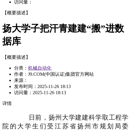
访问量：
【概要描述】
扬大学子把汗青建建“搬”进数
据库
【概要描述】
分类：
机械自动化
作者：J9.COM(中国认证)集团官方网站
来源：
发布时间：
2025-11-26 18:13
访问量：
2025-11-26 18:13
详情
日前，扬州大学建建科学取工程学
院的大学生们受江苏省扬州市规划局委