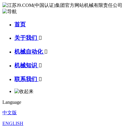
首页
关于我们

机械自动化

机械知识

联系我们

Language
中文版
ENGLISH