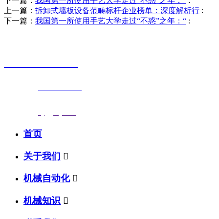
下一篇：
我国第一所使用手艺大学走过“不惑”之年：“
:
上一篇：
拆卸式墙板设备范畴标杆企业榜单：深度解析行
:
下一篇：
我国第一所使用手艺大学走过“不惑”之年：“
:
销售热线
0523-87590811
联系电话：
0523-87590811
传真号码：0523-87686463
邮箱地址：
nj@jsnj.com
首页
关于我们

机械自动化

机械知识
