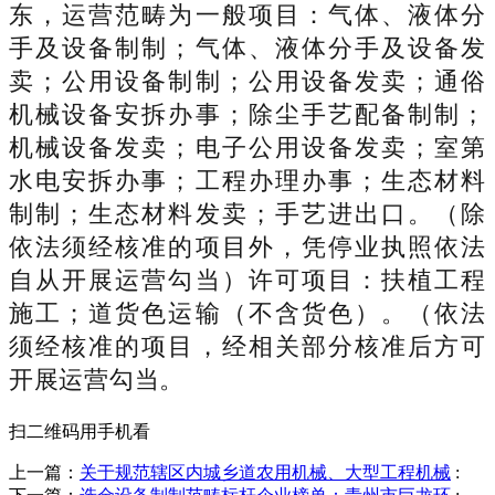
东，运营范畴为一般项目：气体、液体分
手及设备制制；气体、液体分手及设备发
卖；公用设备制制；公用设备发卖；通俗
机械设备安拆办事；除尘手艺配备制制；
机械设备发卖；电子公用设备发卖；室第
水电安拆办事；工程办理办事；生态材料
制制；生态材料发卖；手艺进出口。（除
依法须经核准的项目外，凭停业执照依法
自从开展运营勾当）许可项目：扶植工程
施工；道货色运输（不含货色）。（依法
须经核准的项目，经相关部分核准后方可
开展运营勾当。
扫二维码用手机看
上一篇：
关于规范辖区内城乡道农用机械、大型工程机械
: