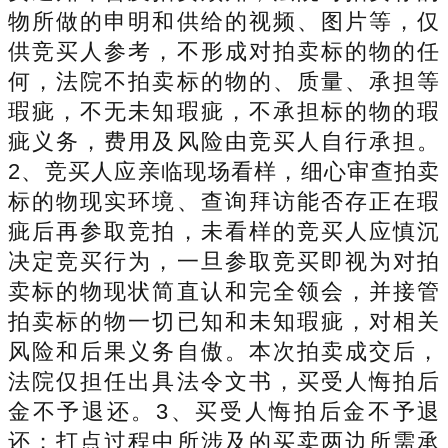
物所做的申明和供给的视频、图片等，仅
供竞买人参考，不形成对拍卖标的物的任
何，法院不拍卖标的物的、质量、承担等
瑕疵，不无未知瑕疵，不承担标的物的瑕
疵义务，费用及风险由竞买人自行承担。
2、竞买人应亲临现场看样，细心审查拍卖
标的物现实环境、查询拜访能否存正在瑕
疵后再参取竞拍，未看样的竞买人应慎沉
决定竞买行为，一旦参取竞买即视为对拍
卖标的物现状简直认和完全领会，并接管
拍卖标的物一切已知和未知瑕疵，对相关
风险和后果义务自傲。本次拍卖成交后，
法院仅担任出具法令文书，买受人悔拍后
金不予退还。3、买受人悔拍后金不予退
还；打点过程中所涉及的买卖两边所需承