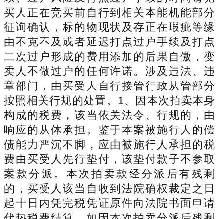
买人正在竞买前自行到相关本能机能部分
征询确认，标的物现状及存正在瑕疵等缘
由不克不及或者延迟打点过户手续及打点
二次过户形成的费用添加的后果自傲，变
卖人不做过户的任何许诺。涉及违法、违
章部门，由买受人自行接管行政从管部分
按照相关行规的处置。1、因本次拍卖本身
构成的税费，该当依关法令、行规的，由
响应的从体承担。鉴于本案被施行人的偿
债能力严沉不脚，应由被施行人承担的税
费由买受人先行垫付，该垫付款子不参取
案款分派。本次拍卖款经分派后有残剩
的，买受人该当自收到法院确权裁定之日
起十日内凭完税凭证原件向法院书面申请
代垫税费结算。如因本次拍卖分派后残剩