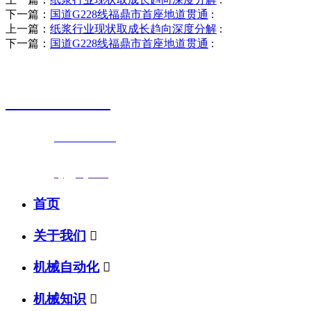
下一篇：
国道G228线福鼎市首座地道贯通
:
上一篇：
纸浆行业现状取成长趋向深度分解
:
下一篇：
国道G228线福鼎市首座地道贯通
:
销售热线
0523-87590811
联系电话：
0523-87590811
传真号码：0523-87686463
邮箱地址：
nj@jsnj.com
首页
关于我们

机械自动化

机械知识
