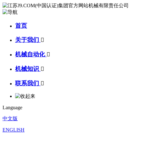
首页
关于我们

机械自动化

机械知识

联系我们

Language
中文版
ENGLISH